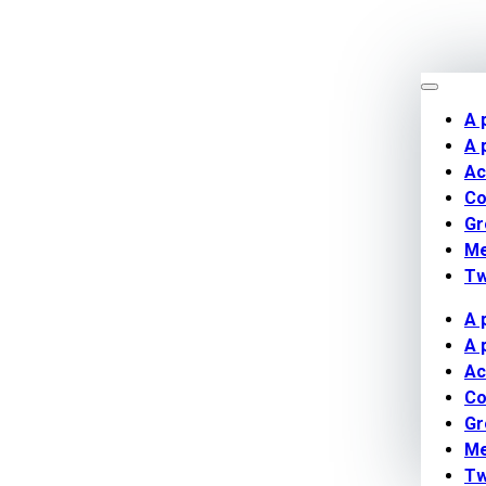
A 
A 
Ac
Co
Gr
M
Tw
A 
A 
Ac
Co
Gr
M
Tw