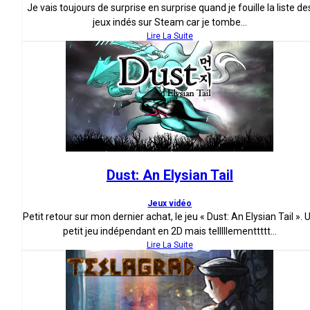
Je vais toujours de surprise en surprise quand je fouille la liste de
jeux indés sur Steam car je tombe...
Lire La Suite
Dust: An Elysian Tail
Jeux vidéo
Petit retour sur mon dernier achat, le jeu « Dust: An Elysian Tail ». 
petit jeu indépendant en 2D mais telllllementtttt...
Lire La Suite