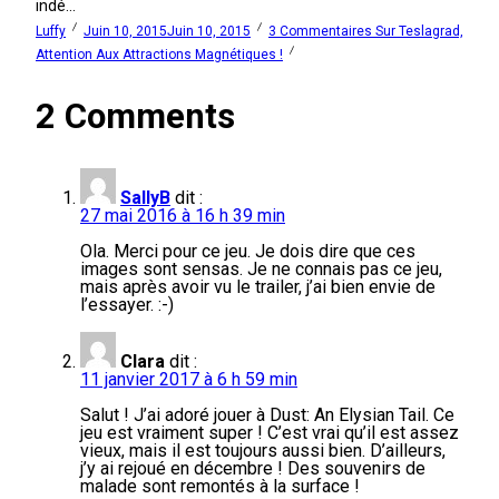
indé...
Luffy
Juin 10, 2015
Juin 10, 2015
3 Commentaires
Sur Teslagrad,
Attention Aux Attractions Magnétiques !
2 Comments
SallyB
dit :
27 mai 2016 à 16 h 39 min
Ola. Merci pour ce jeu. Je dois dire que ces
images sont sensas. Je ne connais pas ce jeu,
mais après avoir vu le trailer, j’ai bien envie de
l’essayer. :-)
Clara
dit :
11 janvier 2017 à 6 h 59 min
Salut ! J’ai adoré jouer à Dust: An Elysian Tail. Ce
jeu est vraiment super ! C’est vrai qu’il est assez
vieux, mais il est toujours aussi bien. D’ailleurs,
j’y ai rejoué en décembre ! Des souvenirs de
malade sont remontés à la surface !