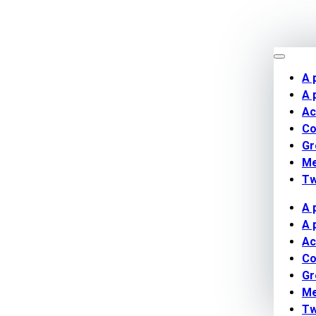
A 
A 
Ac
Co
Gr
M
Tw
A 
A 
Ac
Co
Gr
M
Tw