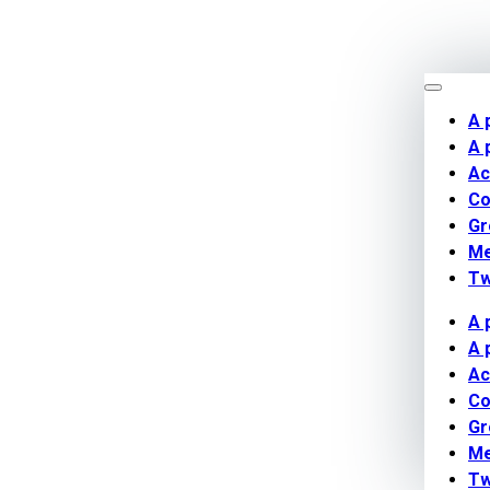
A 
A 
Ac
Co
Gr
M
Tw
A 
A 
Ac
Co
Gr
M
Tw