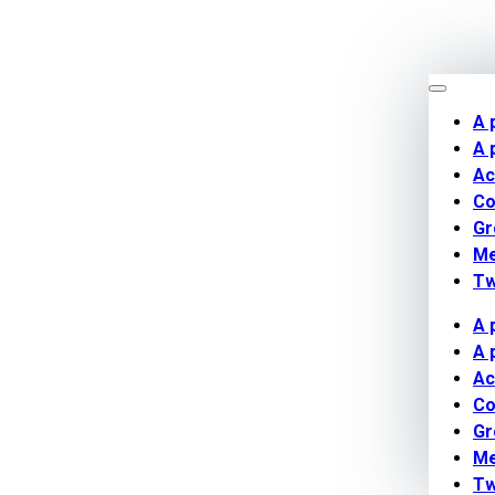
A 
A 
Ac
Co
Gr
M
Tw
A 
A 
Ac
Co
Gr
M
Tw