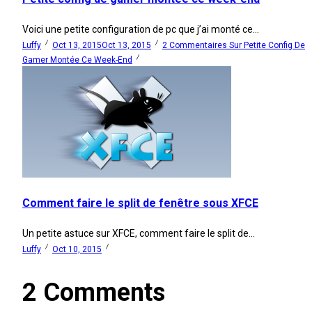
Voici une petite configuration de pc que j’ai monté ce...
Luffy
Oct 13, 2015
Oct 13, 2015
2 Commentaires
Sur Petite Config De
Gamer Montée Ce Week-End
Comment faire le split de fenêtre sous XFCE
Un petite astuce sur XFCE, comment faire le split de...
Luffy
Oct 10, 2015
2 Comments